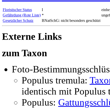
Floristischer Status
I
einhe
Gefährdung (Rote Liste)
*
ungef
Gesetzlicher Schutz
BNatSchG: nicht besonders geschützt
Externe Links
zum Taxon
Foto-Bestimmungsschlüs
Populus tremula:
Taxo
identisch mit
Populus 
Populus:
Gattungsschl