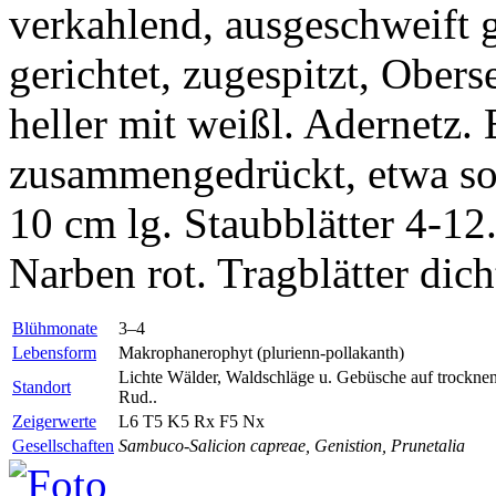
verkahlend, ausgeschweift 
gerichtet, zugespitzt, Obers
heller mit weißl. Adernetz. Bl
zusammengedrückt, etwa so 
10 cm lg. Staubblätter 4-12.
Narben rot. Tragblätter dich
Blühmonate
3–4
Lebensform
Makrophanerophyt (plurienn-pollakanth)
Lichte Wälder, Waldschläge u. Gebüsche auf trocknen
Standort
Rud..
Zeigerwerte
L6 T5 K5
Rx
F5
Nx
Gesellschaften
Sambuco-Salicion capreae, Genistion, Prunetalia