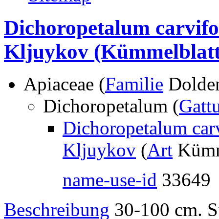
Dichoropetalum carvifol
Kljuykov
(Kümmelblatt
Apiaceae (
Familie
Dolden
Dichoropetalum (
Gatt
Dichoropetalum carv
Kljuykov
(
Art
Kümme
name-use-id
33649
Beschreibung
30-100 cm. St