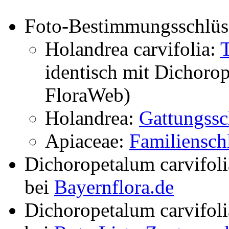
Foto-Bestimmungsschlüs
Holandrea carvifolia:
identisch mit
Dichorop
FloraWeb)
Holandrea:
Gattungssc
Apiaceae:
Familiensch
Dichoropetalum carvifol
bei
Bayernflora.de
Dichoropetalum carvifol