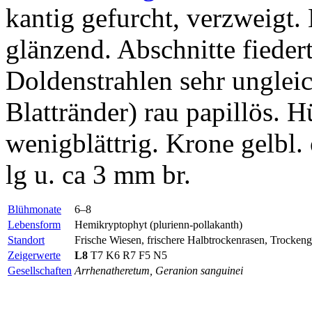
kantig gefurcht, verzweigt. B
glänzend. Abschnitte fiederte
Doldenstrahlen sehr ungleic
Blattränder) rau papillös. H
wenigblättrig. Krone gelbl.
lg u. ca 3 mm br.
Blühmonate
6–8
Lebensform
Hemikryptophyt (plurienn-pollakanth)
Standort
Frische Wiesen, frischere Halbtrockenrasen, Trocke
Zeigerwerte
L8
T7 K6 R7 F5 N5
Gesellschaften
Arrhenatheretum, Geranion sanguinei