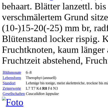
behaart. Blätter lanzettl. bis
verschmälertem Grund sitzen
(10-)15-20(-25) mm br, radfg
Blütenstand locker rispig. K
Fruchtknoten, kaum länger a
Fruchtzeit abstehend, Fruch
Blühmonate
6–8
Lebensform
Therophyt (annuell)
Standort
Lehmige bis tonige, meist skelettreiche, trockne bis m
Zeigerwerte
L7 T7 K4
R8
F4 N3
Gesellschaften
Caucalidion lappulae