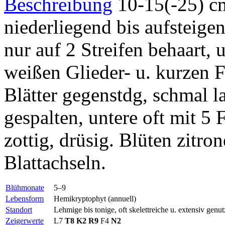
Beschreibung
10-15(-25) cm
niederliegend bis aufsteige
nur auf 2 Streifen behaart, 
weißen Glieder- u. kurzen F
Blätter gegenstdg, schmal la
gespalten, untere oft mit 5 
zottig, drüsig. Blüten zitro
Blattachseln.
Blühmonate
5–9
Lebensform
Hemikryptophyt (annuell)
Standort
Lehmige bis tonige, oft skelettreiche u. extensiv genu
Zeigerwerte
L7
T8
K2
R9
F4
N2