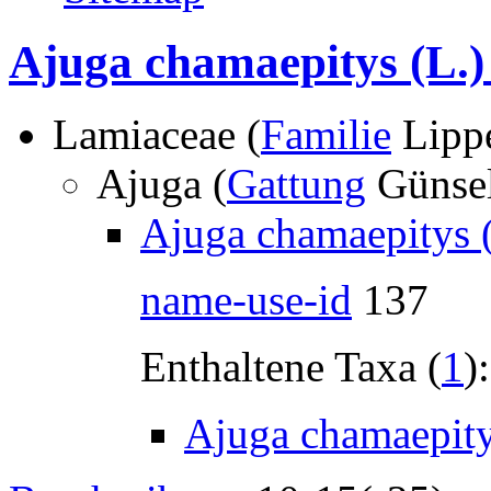
Ajuga chamaepitys (L.)
Lamiaceae (
Familie
Lippe
Ajuga (
Gattung
Günse
Ajuga chamaepitys (
name-use-id
137
Enthaltene Taxa (
1
):
Ajuga chamaepity