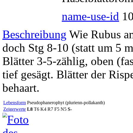
name-use-id
1
Beschreibung
Wie Rubus a
doch Stg 8-10 (statt um 5 m
Blätter 3-5-zählig, oben (f
tief gesägt. Blätter der Risp
behaart.
Lebensform
Pseudophanerophyt (plurienn-pollakanth)
Zeigerwerte
L8
T6 K4 R7 F5 N5
S-