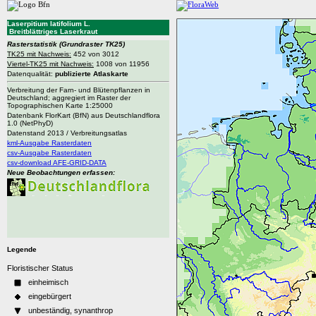
Laserpitium latifolium L.
Breitblättriges Laserkraut
Rasterstatistik
(Grundraster TK25)
TK25 mit Nachweis:
452 von 3012
Viertel-TK25 mit Nachweis:
1008 von 11956
Datenqualität:
publizierte Atlaskarte
Verbreitung der Farn- und Blütenpflanzen in
Deutschland; aggregiert im Raster der
Topographischen Karte 1:25000
Datenbank FlorKart (BfN) aus Deutschlandflora
1.0 (NetPhyD)
Datenstand 2013 / Verbreitungsatlas
kml-Ausgabe Rasterdaten
csv-Ausgabe Rasterdaten
csv-download AFE-GRID-DATA
Neue Beobachtungen erfassen:
Legende