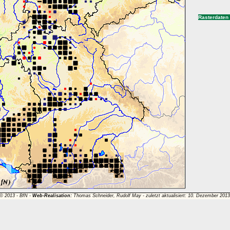
Rasterdaten
 © 2013 -
BfN
-
Web-Realisation:
Thomas Schneider, Rudolf May - zuletzt aktualisiert: 10. Dezember 201