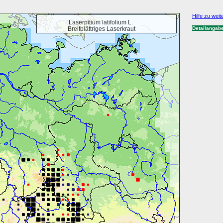
Hilfe zu weit
Laserpitium latifolium L.
Breitblättriges Laserkraut
Detailangab