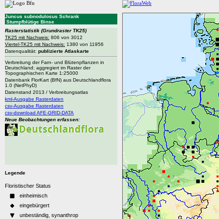
Juncus subnodulosus Schrank
Stumpfblütige Binse
Rasterstatistik
(Grundraster TK25)
TK25 mit Nachweis:
806 von 3012
Viertel-TK25 mit Nachweis:
1380 von 11956
Datenqualität:
publizierte Atlaskarte
Verbreitung der Farn- und Blütenpflanzen in
Deutschland; aggregiert im Raster der
Topographischen Karte 1:25000
Datenbank FlorKart (BfN) aus Deutschlandflora
1.0 (NetPhyD)
Datenstand 2013 / Verbreitungsatlas
kml-Ausgabe Rasterdaten
csv-Ausgabe Rasterdaten
csv-download AFE-GRID-DATA
Neue Beobachtungen erfassen:
Legende