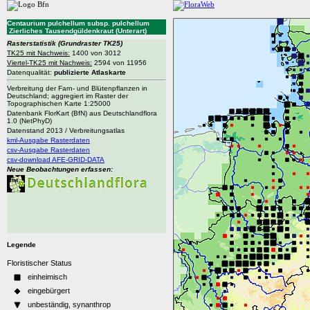
Centaurium pulchellum subsp. pulchellum
Zierliches Tausendgüldenkraut (Unterart)
Rasterstatistik
(Grundraster TK25)
TK25 mit Nachweis:
1400 von 3012
Viertel-TK25 mit Nachweis:
2594 von 11956
Datenqualität:
publizierte Atlaskarte
Verbreitung der Farn- und Blütenpflanzen in
Deutschland; aggregiert im Raster der
Topographischen Karte 1:25000
Datenbank FlorKart (BfN) aus Deutschlandflora
1.0 (NetPhyD)
Datenstand 2013 / Verbreitungsatlas
kml-Ausgabe Rasterdaten
csv-Ausgabe Rasterdaten
csv-download AFE-GRID-DATA
Neue Beobachtungen erfassen:
Legende