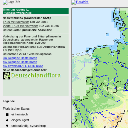
Trifolium rubens L.
Fuchsschwanz-Klee
Rasterstatistik
(Grundraster TK25)
TK25 mit Nachweis:
438 von 3012
Viertel-TK25 mit Nachweis:
802 von 11956
Datenqualität:
publizierte Atlaskarte
Verbreitung der Farn- und Blütenpflanzen in
Deutschland; aggregiert im Raster der
Topographischen Karte 1:25000
Datenbank FlorKart (BfN) aus Deutschlandflora
1.0 (NetPhyD)
Datenstand 2013 / Verbreitungsatlas
kml-Ausgabe Rasterdaten
csv-Ausgabe Rasterdaten
csv-download AFE-GRID-DATA
Neue Beobachtungen erfassen:
Legende