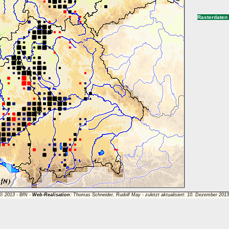
Rasterdaten
 © 2013 -
BfN
-
Web-Realisation:
Thomas Schneider, Rudolf May - zuletzt aktualisiert: 10. Dezember 201