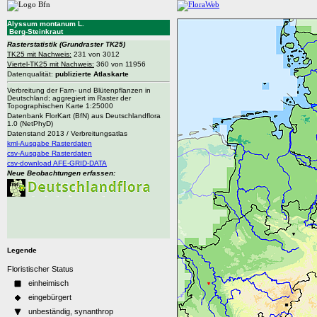
Alyssum montanum L.
Berg-Steinkraut
Rasterstatistik
(Grundraster TK25)
TK25 mit Nachweis:
231 von 3012
Viertel-TK25 mit Nachweis:
360 von 11956
Datenqualität:
publizierte Atlaskarte
Verbreitung der Farn- und Blütenpflanzen in
Deutschland; aggregiert im Raster der
Topographischen Karte 1:25000
Datenbank FlorKart (BfN) aus Deutschlandflora
1.0 (NetPhyD)
Datenstand 2013 / Verbreitungsatlas
kml-Ausgabe Rasterdaten
csv-Ausgabe Rasterdaten
csv-download AFE-GRID-DATA
Neue Beobachtungen erfassen:
Legende